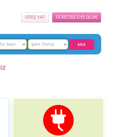
GİRİŞ YAP
ÜCRETSİZ ÜYE OLUN
İZ