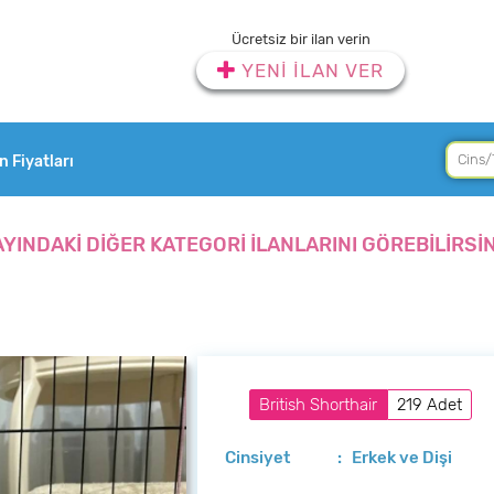
Ücretsiz bir ilan verin
YENİ İLAN VER
an Fiyatları
AYINDAKİ DİĞER KATEGORİ İLANLARINI GÖREBİLİRSİN
British Shorthair
219 Adet
Cinsiyet
: Erkek ve Dişi