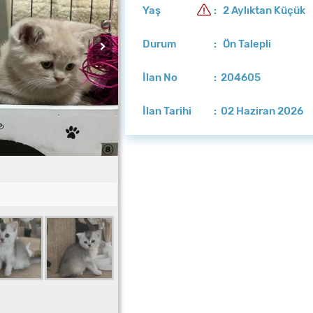
Yaş
: 2 Aylıktan Küçük
Durum
: Ön Talepli
İlan No
: 204605
İlan Tarihi
: 02 Haziran 2026