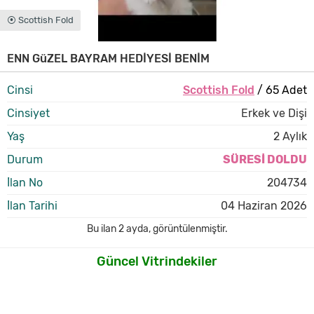
⦿ Scottish Fold
ENN GüZEL BAYRAM HEDİYESİ BENİM
Cinsi
Scottish Fold
/ 65 Adet
Cinsiyet
Erkek ve Dişi
Yaş
2 Aylık
Durum
SÜRESİ DOLDU
İlan No
204734
İlan Tarihi
04 Haziran 2026
Bu ilan
2 ayda
,
görüntülenmiştir.
Güncel Vitrindekiler