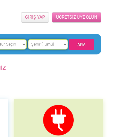
GİRİŞ YAP
ÜCRETSİZ ÜYE OLUN
İZ