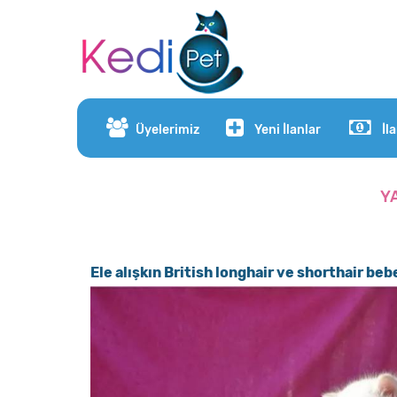
Üyelerimiz
Yeni İlanlar
İl
Y
Ele alışkın British longhair ve shorthair beb