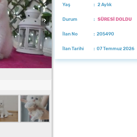
Yaş
: 2 Aylık
Durum
:
SÜRESİ DOLDU
İlan No
: 205490
İlan Tarihi
: 07 Temmuz 2026