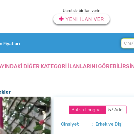
Ücretsiz bir ilan verin
YENİ İLAN VER
an Fiyatları
AYINDAKİ DİĞER KATEGORİ İLANLARINI GÖREBİLİRSİN
ekler
British Longhair
57 Adet
Cinsiyet
: Erkek ve Dişi