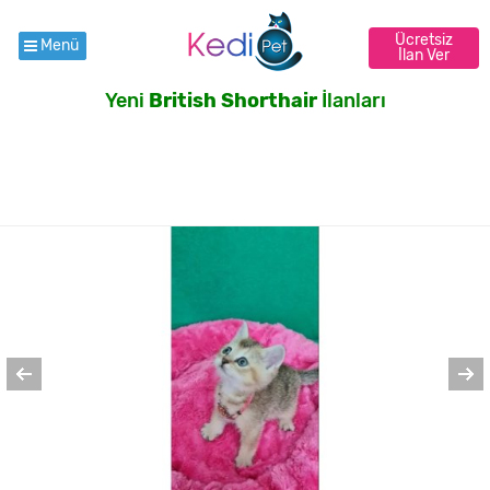
Ücretsiz
Menü
İlan Ver
Yeni
British Shorthair
İlanları