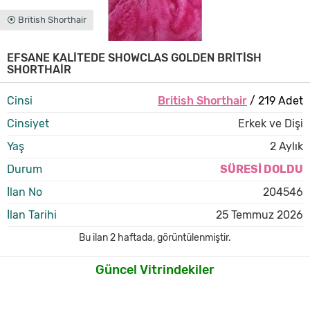
⦿ British Shorthair
EFSANE KALİTEDE SHOWCLAS GOLDEN BRİTİSH
SHORTHAİR
Cinsi
British Shorthair
/ 219 Adet
Cinsiyet
Erkek ve Dişi
Yaş
2 Aylık
Durum
SÜRESİ DOLDU
İlan No
204546
İlan Tarihi
25 Temmuz 2026
Bu ilan
2 haftada
,
görüntülenmiştir.
Güncel Vitrindekiler