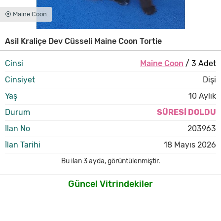
⦿ Maine Coon
Asil Kraliçe Dev Cüsseli Maine Coon Tortie
Cinsi
Maine Coon
/ 3 Adet
Cinsiyet
Dişi
Yaş
10 Aylık
Durum
SÜRESİ DOLDU
İlan No
203963
İlan Tarihi
18 Mayıs 2026
Bu ilan
3 ayda
,
görüntülenmiştir.
Güncel Vitrindekiler