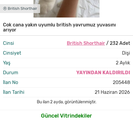
⦿ British Shorthair
Cok cana yakın uyumlu british yavrumuz yuvasını
arıyor
Cinsi
British Shorthair
/ 232 Adet
Cinsiyet
Dişi
Yaş
2 Aylık
Durum
YAYINDAN KALDIRILDI
İlan No
205448
İlan Tarihi
21 Haziran 2026
Bu ilan
2 ayda
,
görüntülenmiştir.
Güncel Vitrindekiler