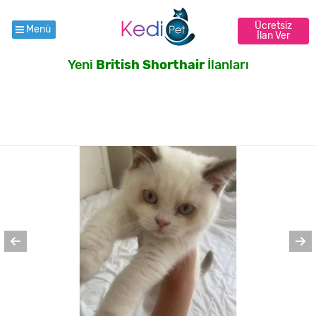
Ücretsiz
Menü
İlan Ver
Yeni
British Shorthair
İlanları