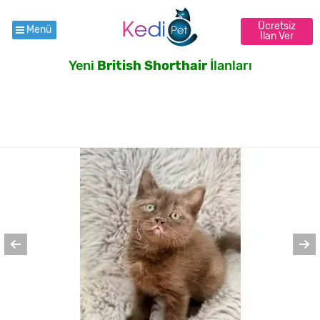
Ücretsiz
Menü
İlan Ver
Yeni
British Shorthair
İlanları