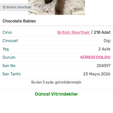
⦿ British Shorthair
Chocolate Babies
Cinsi
British Shorthair
/ 218 Adet
Cinsiyet
Dişi
Yaş
2 Aylık
Durum
SÜRESİ DOLDU
İlan No
204597
İlan Tarihi
23 Mayıs 2026
Bu ilan
3 ayda
,
görüntülenmiştir.
Güncel Vitrindekiler