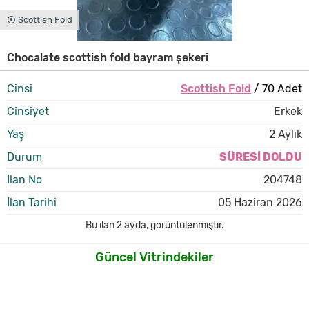
⦿ Scottish Fold
Chocalate scottish fold bayram şekeri
Cinsi
Scottish Fold
/ 70 Adet
Cinsiyet
Erkek
Yaş
2 Aylık
Durum
SÜRESİ DOLDU
İlan No
204748
İlan Tarihi
05 Haziran 2026
Bu ilan
2 ayda
,
görüntülenmiştir.
Güncel Vitrindekiler