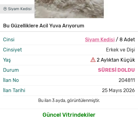
⦿ Siyam Kedisi
Bu Güzelliklere Acil Yuva Arıyorum
Cinsi
Siyam Kedisi
/ 8 Adet
Cinsiyet
Erkek ve Dişi
Yaş
2 Aylıktan Küçük
Durum
SÜRESİ DOLDU
İlan No
204811
İlan Tarihi
25 Mayıs 2026
Bu ilan
3 ayda
,
görüntülenmiştir.
Güncel Vitrindekiler