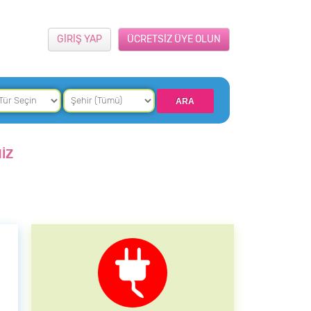
GİRİŞ YAP
ÜCRETSİZ ÜYE OLUN
İZ