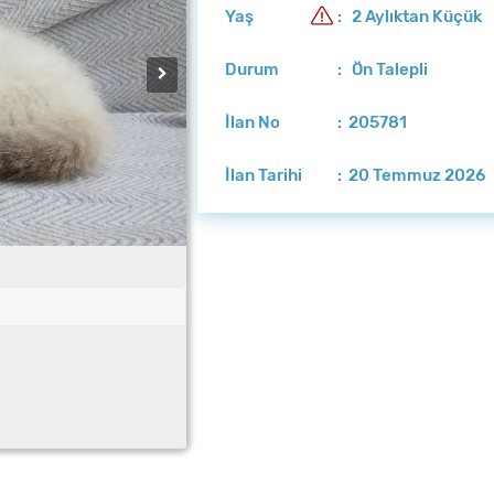
Yaş
: 2 Aylıktan Küçük
Durum
: Ön Talepli
İlan No
: 205781
İlan Tarihi
: 20 Temmuz 2026