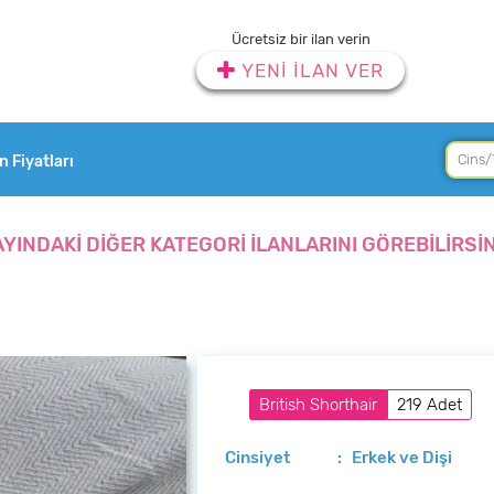
Ücretsiz bir ilan verin
YENİ İLAN VER
an Fiyatları
AYINDAKİ DİĞER KATEGORİ İLANLARINI GÖREBİLİRSİN
British Shorthair
219 Adet
Cinsiyet
: Erkek ve Dişi