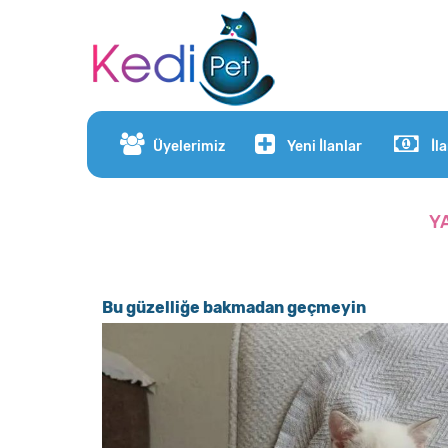
Üyelerimiz
Yeni İlanlar
İl
Y
Bu güzelliğe bakmadan geçmeyin