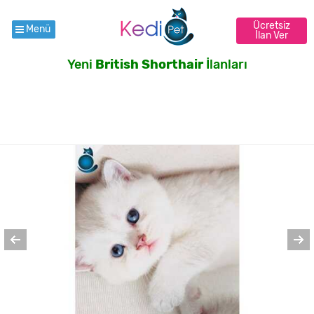
Ücretsiz
Menü
İlan Ver
Yeni
British Shorthair
İlanları