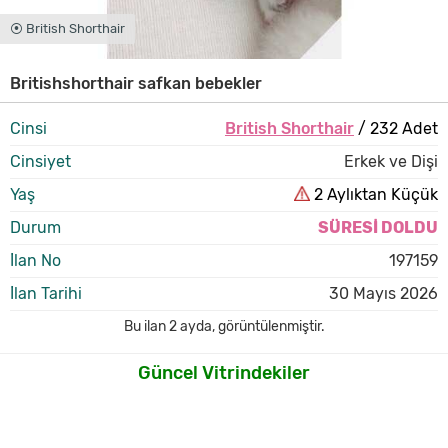
⦿ British Shorthair
Britishshorthair safkan bebekler
Cinsi
British Shorthair
/ 232 Adet
Cinsiyet
Erkek ve Dişi
Yaş
2 Aylıktan Küçük
Durum
SÜRESİ DOLDU
İlan No
197159
İlan Tarihi
30 Mayıs 2026
Bu ilan
2 ayda
,
görüntülenmiştir.
Güncel Vitrindekiler