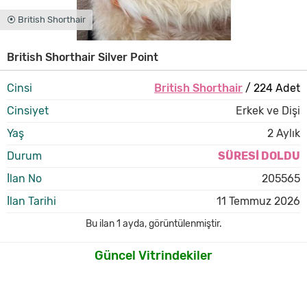
⦿ British Shorthair
British Shorthair Silver Point
Cinsi
British Shorthair
/ 224 Adet
Cinsiyet
Erkek ve Dişi
Yaş
2 Aylık
Durum
SÜRESİ DOLDU
İlan No
205565
İlan Tarihi
11 Temmuz 2026
Bu ilan
1 ayda
,
görüntülenmiştir.
Güncel Vitrindekiler