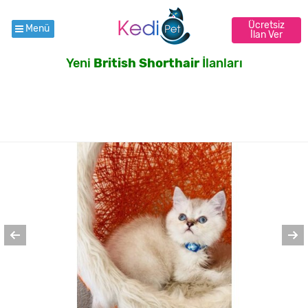
Ücretsiz
Menü
İlan Ver
Yeni
British Shorthair
İlanları