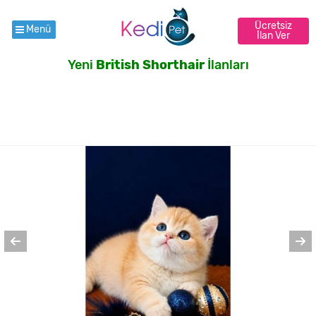
Ücretsiz
Menü
İlan Ver
Yeni
British Shorthair
İlanları