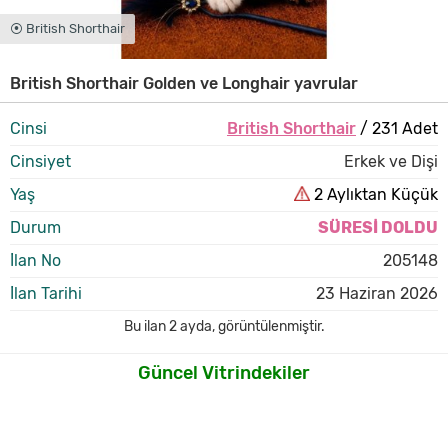
⦿ British Shorthair
British Shorthair Golden ve Longhair yavrular
Cinsi
British Shorthair
/ 231 Adet
Cinsiyet
Erkek ve Dişi
Yaş
2 Aylıktan Küçük
Durum
SÜRESİ DOLDU
İlan No
205148
İlan Tarihi
23 Haziran 2026
Bu ilan
2 ayda
,
görüntülenmiştir.
Güncel Vitrindekiler