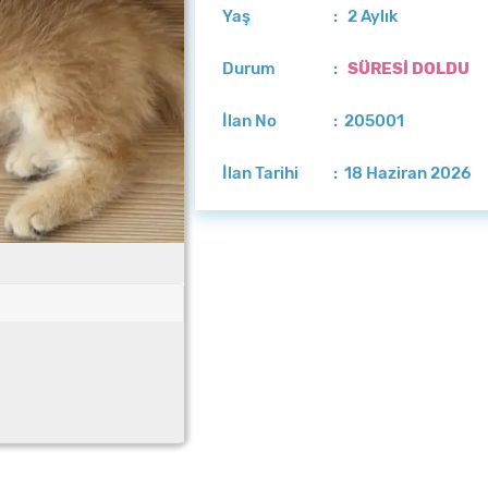
Yaş
: 2 Aylık
Durum
:
SÜRESİ DOLDU
İlan No
: 205001
İlan Tarihi
: 18 Haziran 2026