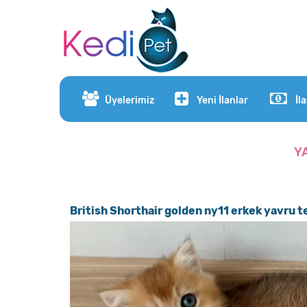
Üyelerimiz
Yeni İlanlar
İl
Y
British Shorthair golden ny11 erkek yavru t