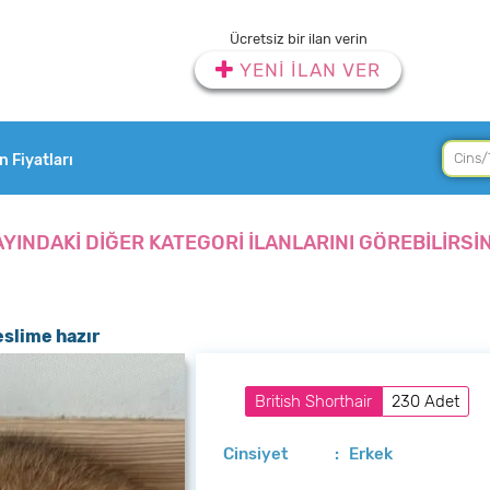
Ücretsiz bir ilan verin
YENİ İLAN VER
an Fiyatları
AYINDAKİ DİĞER KATEGORİ İLANLARINI GÖREBİLİRSİN
eslime hazır
British Shorthair
230 Adet
Cinsiyet
: Erkek