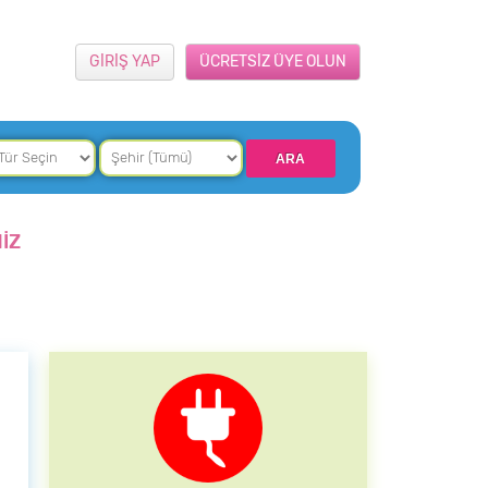
GİRİŞ YAP
ÜCRETSİZ ÜYE OLUN
İZ