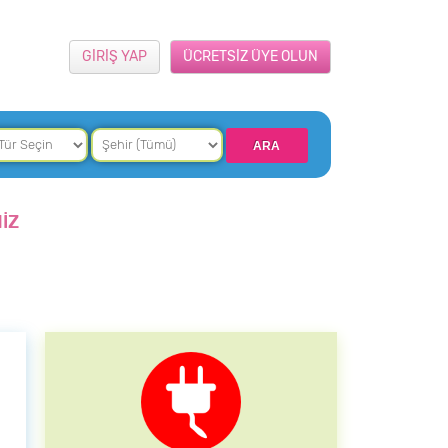
GİRİŞ YAP
ÜCRETSİZ ÜYE OLUN
İZ