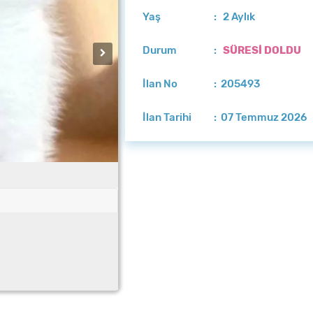
Yaş
: 2 Aylık
Durum
:
SÜRESİ DOLDU
İlan No
: 205493
İlan Tarihi
: 07 Temmuz 2026