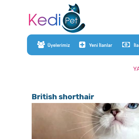
Üyelerimiz
Yeni İlanlar
İl
Y
British shorthair