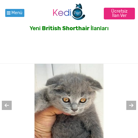
Ücretsiz
Menü
İlan Ver
Yeni
British Shorthair
İlanları