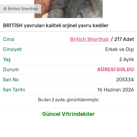
⦿ British Shorthair
BRİTİSH yavruları kaliteli orjinel yavru kediler
Cinsi
British Shorthair
/ 217 Adet
Cinsiyet
Erkek ve Dişi
Yaş
2 Aylık
Durum
SÜRESİ DOLDU
İlan No
205334
İlan Tarihi
16 Haziran 2026
Bu ilan
2 ayda
,
görüntülenmiştir.
Güncel Vitrindekiler