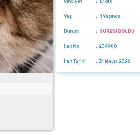
Cinsiyet
: Erkek
Yaş
: 1 Yaşında
Durum
:
SÜRESİ DOLDU
İlan No
: 204900
İlan Tarihi
: 31 Mayıs 2026