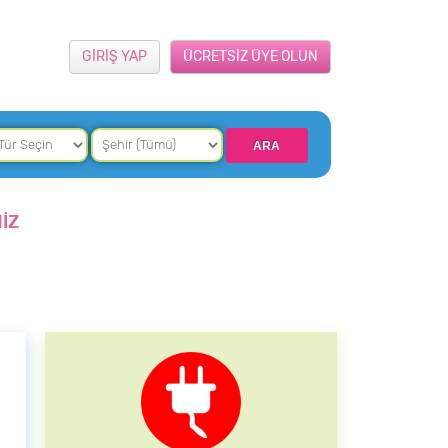
GİRİŞ YAP
ÜCRETSİZ ÜYE OLUN
İZ