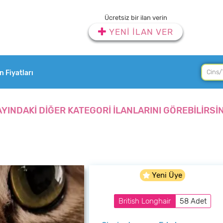
Ücretsiz bir ilan verin
YENİ İLAN VER
an Fiyatları
AYINDAKİ DİĞER KATEGORİ İLANLARINI GÖREBİLİRSİN
Yeni Üye
British Longhair
58 Adet