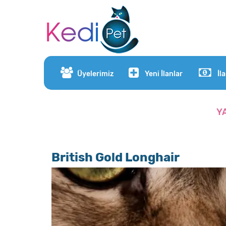
Üyelerimiz
Yeni İlanlar
İl
Y
British Gold Longhair