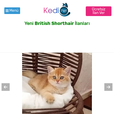
Ücretsiz
Menü
İlan Ver
Yeni
British Shorthair
İlanları