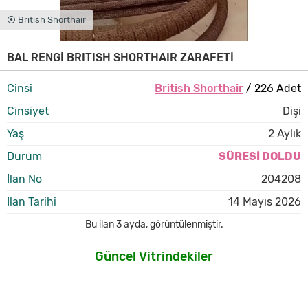
⦿ British Shorthair
BAL RENGİ BRITISH SHORTHAIR ZARAFETİ
Cinsi
British Shorthair
/ 226 Adet
Cinsiyet
Dişi
Yaş
2 Aylık
Durum
SÜRESİ DOLDU
İlan No
204208
İlan Tarihi
14 Mayıs 2026
Bu ilan
3 ayda
,
görüntülenmiştir.
Güncel Vitrindekiler