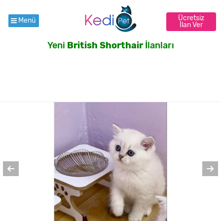
Ücretsiz
Menü
İlan Ver
Yeni
British Shorthair
İlanları