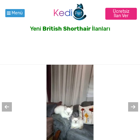
Ücretsiz
Menü
İlan Ver
Yeni
British Shorthair
İlanları