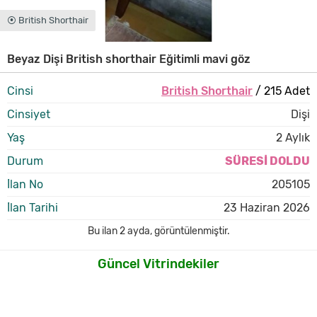
⦿ British Shorthair
Beyaz Dişi British shorthair Eğitimli mavi göz
Cinsi
British Shorthair
/ 215 Adet
Cinsiyet
Dişi
Yaş
2 Aylık
Durum
SÜRESİ DOLDU
İlan No
205105
İlan Tarihi
23 Haziran 2026
Bu ilan
2 ayda
,
görüntülenmiştir.
Güncel Vitrindekiler