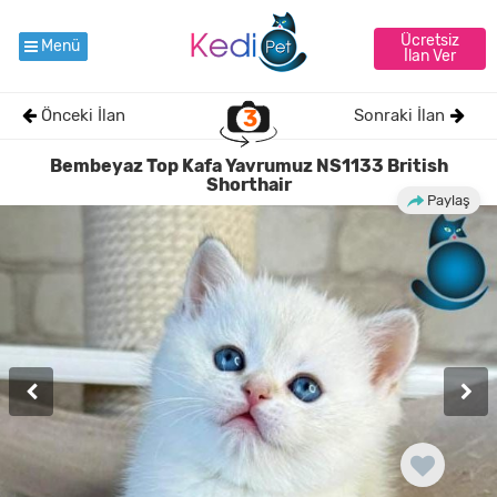
Ücretsiz
Menü
İlan Ver
Önceki İlan
3
Sonraki İlan
Bembeyaz Top Kafa Yavrumuz NS1133 British
Shorthair
Paylaş