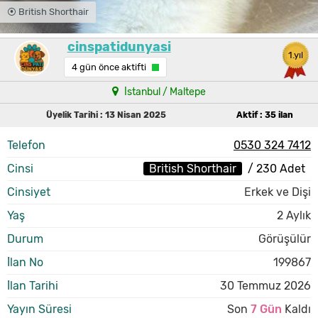
⦿ British Shorthair
cinspatidunyasi
1.yıl
4 gün önce aktifti
İstanbul / Maltepe
Üyelik Tarihi : 13 Nisan 2025
Aktif : 35 ilan
Telefon
0530 324 7412
Cinsi
British Shorthair
/ 230 Adet
Cinsiyet
Erkek ve Dişi
Yaş
2 Aylık
Durum
Görüşülür
İlan No
199867
İlan Tarihi
30 Temmuz 2026
Yayın Süresi
Son
7 Gün
Kaldı