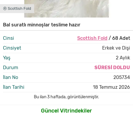
⦿ Scottish Fold
Bal suratlı minnoşlar teslime hazır
Cinsi
Scottish Fold
/ 68 Adet
Cinsiyet
Erkek ve Dişi
Yaş
2 Aylık
Durum
SÜRESİ DOLDU
İlan No
205734
İlan Tarihi
18 Temmuz 2026
Bu ilan
3 haftada
,
görüntülenmiştir.
Güncel Vitrindekiler