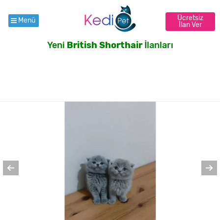
Ücretsiz
Menü
İlan Ver
Yeni
British Shorthair
İlanları