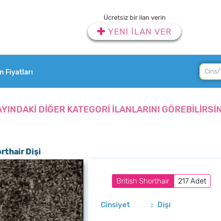
Ücretsiz bir ilan verin
YENİ İLAN VER
an Fiyatları
AYINDAKİ DİĞER KATEGORİ İLANLARINI GÖREBİLİRSİN
rthair Dişi
British Shorthair
217 Adet
Cinsiyet
: Dişi