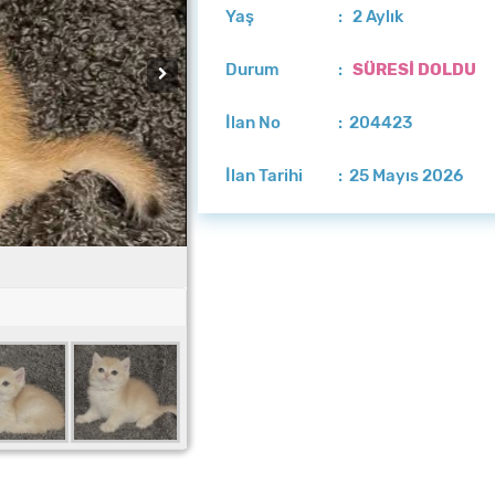
Yaş
: 2 Aylık
Durum
:
SÜRESİ DOLDU
İlan No
: 204423
İlan Tarihi
: 25 Mayıs 2026