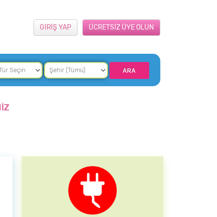
GİRİŞ YAP
ÜCRETSİZ ÜYE OLUN
İZ