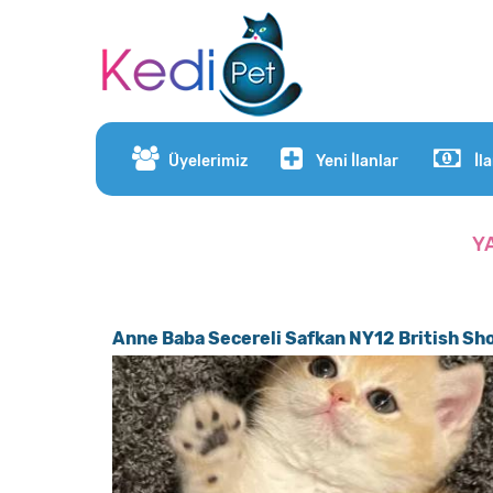
Üyelerimiz
Yeni İlanlar
İl
Y
Anne Baba Secereli Safkan NY12 British Sho