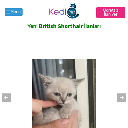
Ücretsiz
Menü
İlan Ver
Yeni
British Shorthair
İlanları