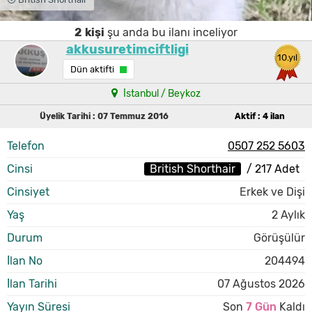
2
kişi
şu anda bu ilanı inceliyor
akkusuretimciftligi
10.yıl
Dün aktifti
İstanbul / Beykoz
Üyelik Tarihi : 07 Temmuz 2016
Aktif : 4 ilan
Telefon
0507 252 5603
Cinsi
British Shorthair
/ 217 Adet
Cinsiyet
Erkek ve Dişi
Yaş
2 Aylık
Durum
Görüşülür
İlan No
204494
İlan Tarihi
07 Ağustos 2026
Yayın Süresi
Son
7 Gün
Kaldı