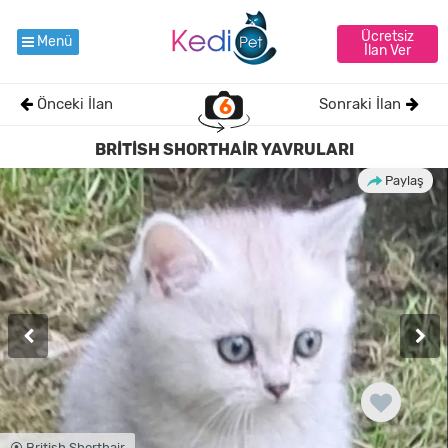
Ücretsiz
Menü
İlan Ver
Önceki İlan
6
Sonraki İlan
BRİTİSH SHORTHAİR YAVRULARI
Paylaş
⦿ British Shorthair