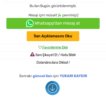
Bu ilan
Bugün
,
görüntülenmiştir.
Mesaj için müsait (
çevrimiçi)
Whatsapp'dan mesaj at
İlan Açıklamasını Oku
Favorilerime Ekle
İlanı Şikayet Et / Hata Bildir
Dolandırıcılara Dikkat !
Sonraki
güncel ilan
için
YUKARI KAYDIR