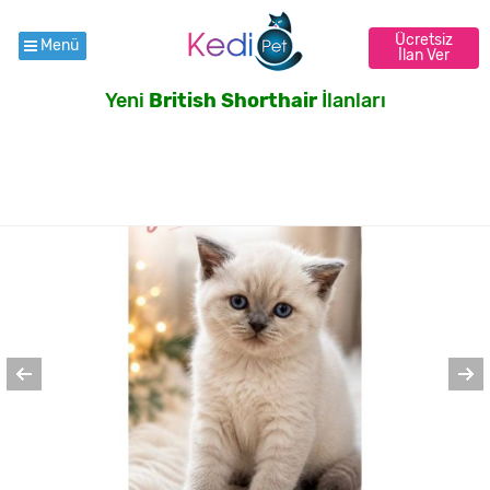
Ücretsiz
Menü
İlan Ver
Yeni
British Shorthair
İlanları