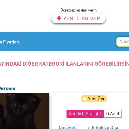
Ücretsiz bir ilan verin
YENİ İLAN VER
an Fiyatları
AYINDAKİ DİĞER KATEGORİ İLANLARINI GÖREBİLİRSİN
 Vercem
Yeni Üye
Scottish Straight
0 Adet
Cinsiyet
: Erkek ve Dişi