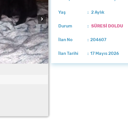
Yaş
: 2 Aylık
Durum
:
SÜRESİ DOLDU
İlan No
: 204607
İlan Tarihi
: 17 Mayıs 2026