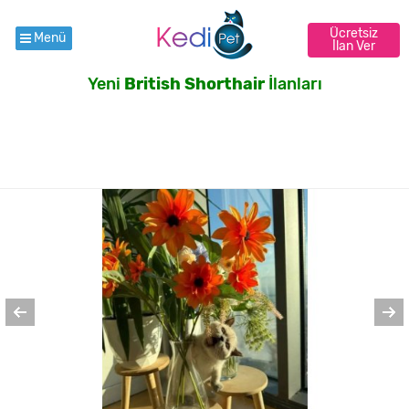
Ücretsiz
Menü
İlan Ver
Yeni
British Shorthair
İlanları