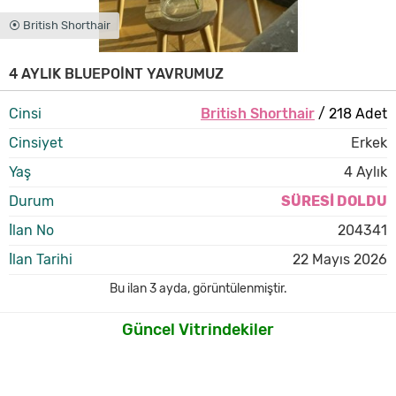
⦿ British Shorthair
4 AYLIK BLUEPOİNT YAVRUMUZ
Cinsi
British Shorthair
/ 218 Adet
Cinsiyet
Erkek
Yaş
4 Aylık
Durum
SÜRESİ DOLDU
İlan No
204341
İlan Tarihi
22 Mayıs 2026
Bu ilan
3 ayda
,
görüntülenmiştir.
Güncel Vitrindekiler