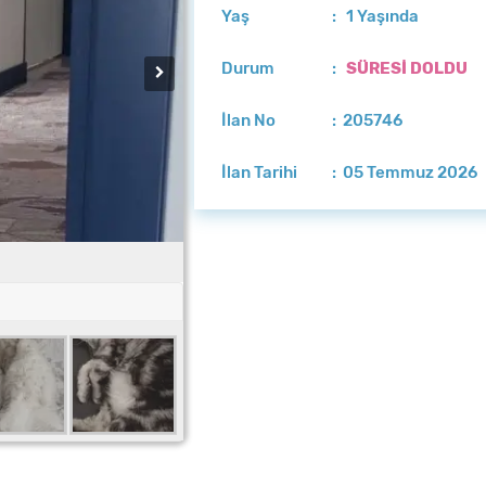
Yaş
: 1 Yaşında
Durum
:
SÜRESİ DOLDU
İlan No
: 205746
İlan Tarihi
: 05 Temmuz 2026