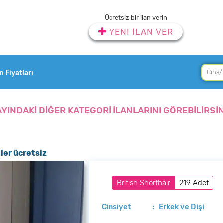
Ücretsiz bir ilan verin
YENİ İLAN VER
an Fiyatları
AYINDAKİ DİĞER KATEGORİ İLANLARINI GÖREBİLİRSİN
iler ücretsiz
British Shorthair
219 Adet
Cinsiyet
: Erkek ve Dişi