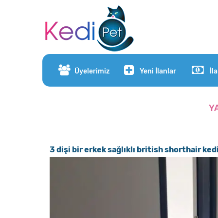
Üyelerimiz
Yeni İlanlar
İl
Y
3 dişi bir erkek sağlıklı british shorthair ked