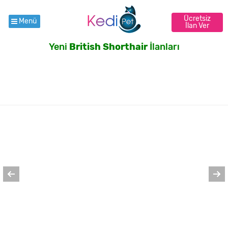
Ücretsiz
Menü
İlan Ver
Yeni
British Shorthair
İlanları