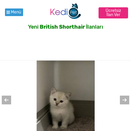
Ücretsiz
Menü
İlan Ver
Yeni
British Shorthair
İlanları