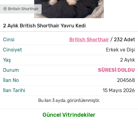
⦿ British Shorthair
2 Aylık British Shorthair Yavru Kedi
Cinsi
British Shorthair
/ 232 Adet
Cinsiyet
Erkek ve Dişi
Yaş
2 Aylık
Durum
SÜRESİ DOLDU
İlan No
204568
İlan Tarihi
15 Mayıs 2026
Bu ilan
3 ayda
,
görüntülenmiştir.
Güncel Vitrindekiler