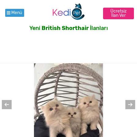
Ücretsiz
Menü
İlan Ver
Yeni
British Shorthair
İlanları