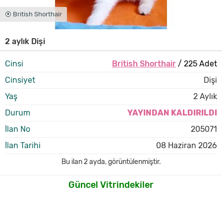
⦿ British Shorthair
2 aylık Dişi
Cinsi
British Shorthair
/ 225 Adet
Cinsiyet
Dişi
Yaş
2 Aylık
Durum
YAYINDAN KALDIRILDI
İlan No
205071
İlan Tarihi
08 Haziran 2026
Bu ilan
2 ayda
,
görüntülenmiştir.
Güncel Vitrindekiler