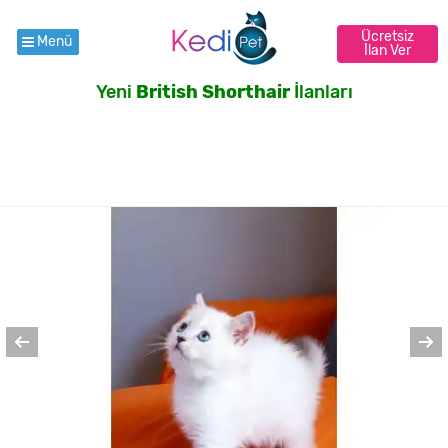
Ücretsiz
Menü
İlan Ver
Yeni
British Shorthair
İlanları