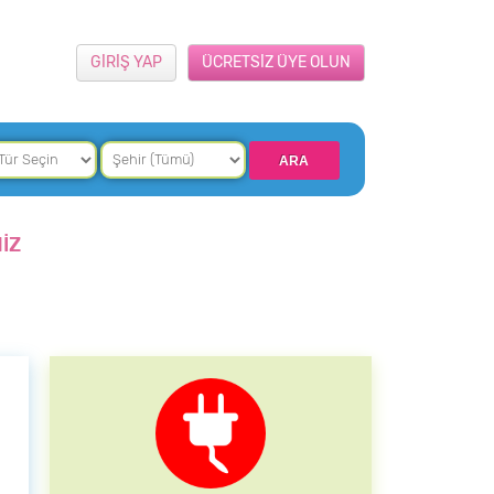
GİRİŞ YAP
ÜCRETSİZ ÜYE OLUN
İZ