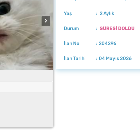
Yaş
: 2 Aylık
Durum
:
SÜRESİ DOLDU
İlan No
: 204296
İlan Tarihi
: 04 Mayıs 2026