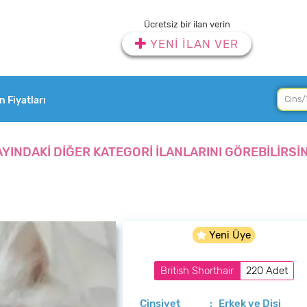
Ücretsiz bir ilan verin
YENİ İLAN VER
an Fiyatları
AYINDAKİ DİĞER KATEGORİ İLANLARINI GÖREBİLİRSİN
Yeni Üye
British Shorthair
220 Adet
Cinsiyet
: Erkek ve Dişi