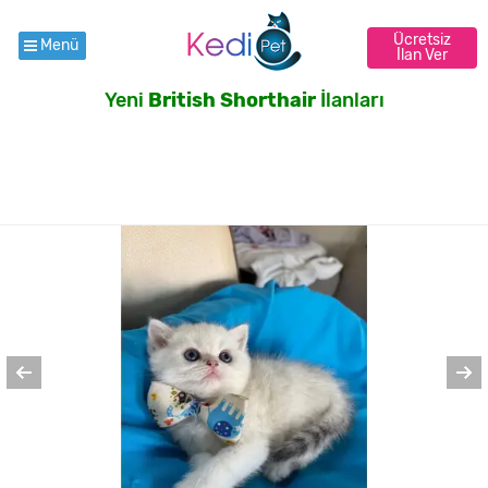
Ücretsiz
Menü
İlan Ver
Yeni
British Shorthair
İlanları