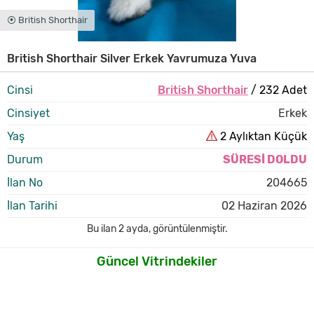
⦿ British Shorthair
British Shorthair Silver Erkek Yavrumuza Yuva
Cinsi
British Shorthair
/ 232 Adet
Cinsiyet
Erkek
Yaş
2 Aylıktan Küçük
Durum
SÜRESİ DOLDU
İlan No
204665
İlan Tarihi
02 Haziran 2026
Bu ilan
2 ayda
,
görüntülenmiştir.
Güncel Vitrindekiler